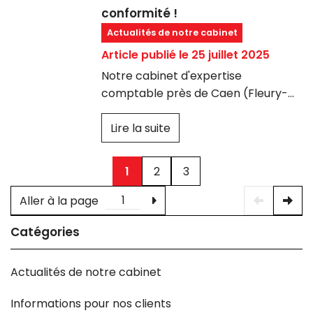
conformité !
Actualités de notre cabinet
Article publié le 25 juillet 2025
Notre cabinet d'expertise
comptable près de Caen (Fleury-
sur-Orne), vous informe que :
La Loi de Finances pour 2025 (article
Lire la suite
43, loi n° 2025 127) prévoit que l’auto
attestation des éditeurs de logiciels
L’objectif est de renforcer la lutte
de caisse n’est plus valable à
contre la fraude à la TVA en
1
2
3
compter du 16 février 2025.
exigeant des certifications délivrées
par des organismes tiers accrédités.
Aller à la page
Catégories
Actualités de notre cabinet
Informations pour nos clients