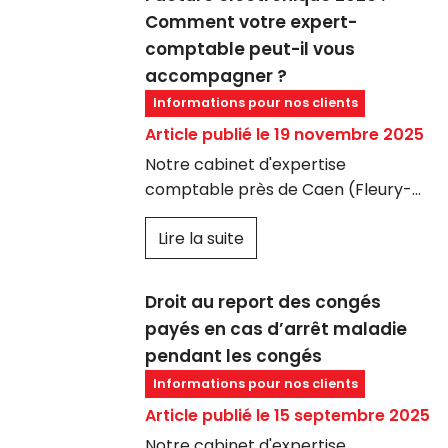
Comment votre expert-
comptable peut-il vous
accompagner ?
Informations pour nos clients
Article publié le 19 novembre 2025
Notre cabinet d'expertise
comptable près de Caen (Fleury-
sur-Orne), vous informe que :
Lire la suite
La réforme de la
facture
électronique
est une évolution
majeure pour toutes les entreprises
Droit au report des congés
françaises. Dès
septembre 2026,
payés en cas d’arrêt maladie
elles devront être capables de
pendant les congés
recevoir
des factures électroniques,
Informations pour nos clients
et à partir de
2027
, de les
émettre
dans un format dématérialisé
Article publié le 15 septembre 2025
conforme.
Notre cabinet d'expertise