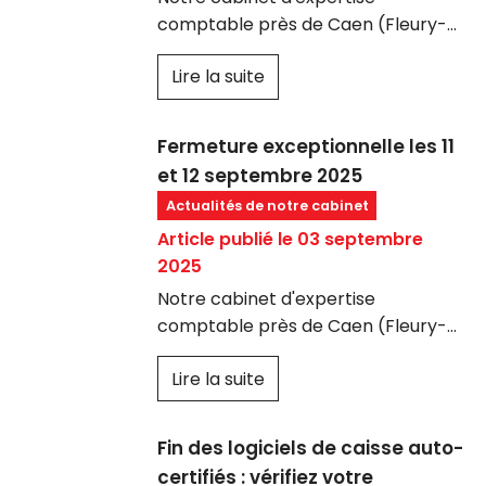
Cette transformation
comptable près de Caen (Fleury-
s'accompagne d'un nouveau
sur-Orne), vous informe que :
dispositif clé : le mandat opt-in, un
Lire la suite
outil stratégique qui permet aux
cabinets comptables de gérer la
Fermeture exceptionnelle les 11
transition pour leurs clients.
et 12 septembre 2025
Actualités de notre cabinet
Article publié le 03 septembre
2025
Notre cabinet d'expertise
comptable près de Caen (Fleury-
sur-Orne), vous informe que :
Lire la suite
Fin des logiciels de caisse auto-
certifiés : vérifiez votre