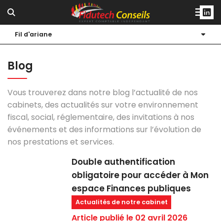
Notre cabinet
Fil d'ariane
Notre accompagnement
Présentation
Blog
Actualités
Bureaux
Vous trouverez dans notre blog l’actualité de nos
Blog
Équipes
Actualité générale
cabinets, des actualités sur votre environnement
fiscal, social, réglementaire, des invitations à nos
Contact
Notre réseau
Actualités sectorielles
événements et des informations sur l’évolution de
nos prestations et services.
Espace client
Recrutement
Échéanciers
Double authentification
Ils parlent de nous
Simulateurs
obligatoire pour accéder à Mon
Nos compétences
espace Finances publiques
Actualités de notre cabinet
Article publié le 02 avril 2026