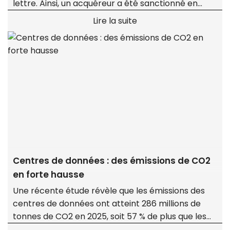
lettre. Ainsi, un acquéreur a été sanctionné en
justice pour avoir demandé à sa banque un taux
Lire la suite
inférieur à celui mentionné dans la promesse,
faisant échouer la transaction.
Centres de données : des émissions de CO2
en forte hausse
Une récente étude révèle que les émissions des
centres de données ont atteint 286 millions de
tonnes de CO2 en 2025, soit 57 % de plus que les
évaluations antérieures.